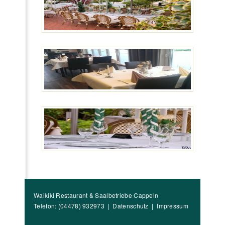
Waikiki Restaurant & Saalbetriebe Cappeln
Telefon: (04478) 932973 |
Datenschutz
|
Impressum