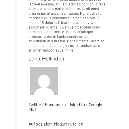
laoreet egestas. Nullam adipiscing nibh id felis
lacinia a iaculis nisi vestibulum. Ut sit amet
urna enim, at accumsan quam. Nunc dui elit,
hendrerit quis convallis sit amet, dapibus in
metus. Ut dolor est, blandit a auctor vitae,
accumsan id eros. Vivamus bibendum dolor
eget lacus hendrerit et egestasQuisque
rhoncus lorem in ligula condimentum
sollicitudin at a massa. Donec mattis, libero at
euismod semper, magna est bibendum arcu,
sit amet tempor lacus mi ne
Lena Hollinden
Twitter /
Facebook /
Linked In /
Google
Plus
Auf sozialem Netzwerk teilen